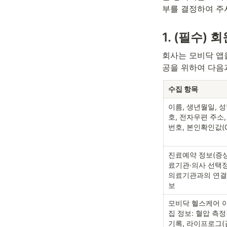
부를 결정하여 주
1. (필수)
회사는 모비닥 앱을
공을 위하여 다음
수집 항목
이름, 생년월일, 
호, 전자우편 주소,
번호, 본인확인값(CI
진료예약 정보(증상
료기관·의사 선택정보
의료기관과의 연결
보
모비닥 헬스케어 이
집 정보: 혈압 측정
기록, 라이프로그(