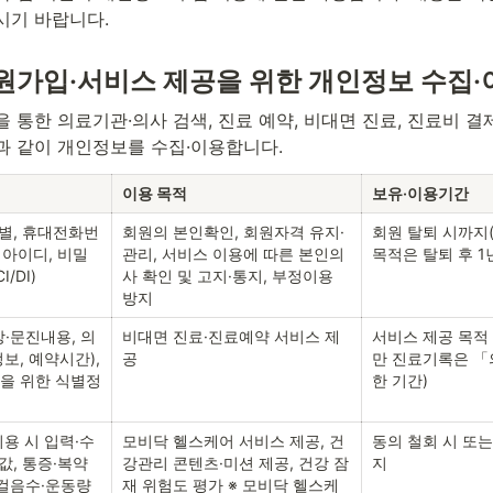
시기 바랍니다.
 회원가입·서비스 제공을 위한 개인정보 수집
 통한 의료기관·의사 검색, 진료 예약, 비대면 진료, 진료비 결
과 같이 개인정보를 수집·이용합니다.
이용 목적
보유·이용기간
성별, 휴대전화번
회원의 본인확인, 회원자격 유지·
회원 탈퇴 시까지
 아이디, 비밀
관리, 서비스 이용에 따른 본인의
목적은 탈퇴 후 1
/DI)
사 확인 및 고지·통지, 부정이용 
방지
·문진내용, 의
비대면 진료·진료예약 서비스 제
서비스 제공 목적
, 예약시간), 
공
만 진료기록은 
을 위한 식별정
한 기간)
용 시 입력·수
모비닥 헬스케어 서비스 제공, 건
동의 철회 시 또는
값, 통증·복약 
강관리 콘텐츠·미션 제공, 건강 잠
지
걸음수·운동량 
재 위험도 평가 ※ 모비닥 헬스케